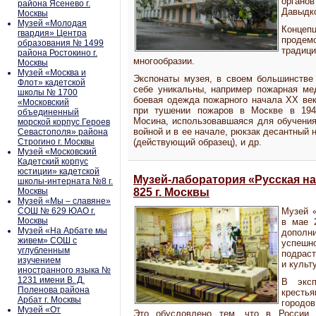
органо
района Ясенево г.
Давыдк
Москвы
Музей «Молодая
Конце
гвардия» Центра
проде
образования № 1499
тради
района Ростокино г.
многообразии.
Москвы
Музей «Москва и
Экспонаты музея, в своем большинстве
Флот» кадетской
себе уникальны, например пожарная мед
школы № 1700
боевая одежда пожарного начала ХХ век
«Московский
при тушении пожаров в Москве в 1941
объединенный
Мосина, использовавшаяся для обучения
морской корпус Героев
войной и в ее начале, рюкзак десантный 
Севастополя» района
Строгино г. Москвы
(действующий образец), и др.
Музей «Московский
Кадетский корпус
юстиции» кадетской
Музей-лаборатория «Русская 
школы-интерната №8 г.
Москвы
825 г. Москвы
Музей «Мы – славяне»
СОШ № 629 ЮАО г.
Музей «
Москвы
в мае 
Музей «На Арбате мы
дополни
живем» СОШ с
успеш
углубленным
подраст
изучением
и культ
иностранного языка №
1231 имени В. Д.
В эксп
Поленова района
кресть
Арбат г. Москвы
городов
Музей «От
Это обусловлено тем, что в России