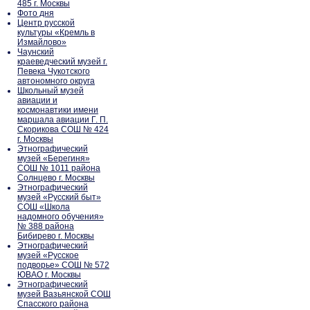
485 г. Москвы
Фото дня
Центр русской
культуры «Кремль в
Измайлово»
Чаунский
краеведческий музей г.
Певека Чукотского
автономного округа
Школьный музей
авиации и
космонавтики имени
маршала авиации Г. П.
Скорикова СОШ № 424
г. Москвы
Этнографический
музей «Берегиня»
СОШ № 1011 района
Солнцево г. Москвы
Этнографический
музей «Русский быт»
СОШ «Школа
надомного обучения»
№ 388 района
Бибирево г. Москвы
Этнографический
музей «Русское
подворье» СОШ № 572
ЮВАО г. Москвы
Этнографический
музей Вазьянской СОШ
Спасского района