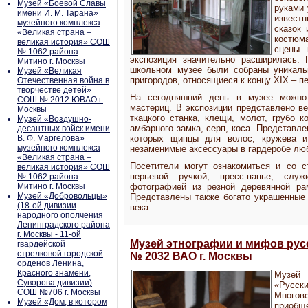
Музей «Боевой Славы
руками 
имени И. М. Тарана»
извест
музейного комплекса
сказок 
«Великая страна –
костюм
великая история» СОШ
сцены 
№ 1062 района
экспозиция значительно расширилась. 
Митино г. Москвы
школьном музее были собраны уникаль
Музей «Великая
пригородов, относящиеся к концу XIX – п
Отечественная война в
творчестве детей»
На сегодняшний день в музее можно 
СОШ № 2012 ЮВАО г.
мастериц. В экспозиции представлено ве
Москвы
ткацкого станка, клещи, молот, грубо к
Музей «Воздушно-
амбарного замка, серп, коса. Представл
десантных войск имени
В. Ф. Маргелова»
которых щипцы для волос, кружева и
музейного комплекса
незаменимые аксессуары в гардеробе лю
«Великая страна –
Посетители могут ознакомиться и со с
великая история» СОШ
перьевой ручкой, пресс-папье, слу
№ 1062 района
Митино г. Москвы
фотографией из резной деревянной рам
Музей «Добровольцы»
Представлены также богато украшенные 
(18-ой дивизии
века.
народного ополчения
Ленинградского района
г. Москвы - 11-ой
Музей этнографии и мифов русс
гвардейской
стрелковой городской
№ 2032 ВАО г. Москвы
орденов Ленина,
Красного знамени,
Музей
Суворова дивизии)
«Русск
СОШ №706 г. Москвы
Многове
Музей «Дом, в котором
приобщ