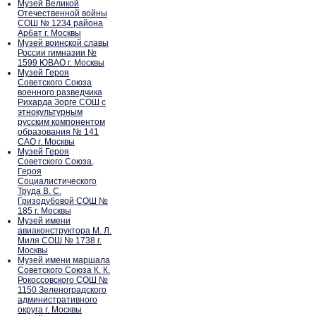
Музей Великой
Отечественной войны
СОШ № 1234 района
Арбат г. Москвы
Музей воинской славы
России гимназии №
1599 ЮВАО г. Москвы
Музей Героя
Советского Союза
военного разведчика
Рихарда Зорге СОШ с
этнокультурным
русским компонентом
образования № 141
САО г. Москвы
Музей Героя
Советского Союза,
Героя
Социалистического
Труда В. С.
Гризодубовой СОШ №
185 г. Москвы
Музей имени
авиаконструктора М. Л.
Миля СОШ № 1738 г.
Москвы
Музей имени маршала
Советского Союза К. К.
Рокоссовского СОШ №
1150 Зеленоградского
административного
округа г. Москвы