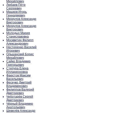
Михайлович
Любаев Пётр
Сергеевич
Машков Игорь
Геннадиевич
Меркулов Александр
Викторович
Меркулов Александр
Викторович
Молодых Мария
Станиславовна
Москвитин Филипп
Александрович
Нестеренко Василий
Игоревич
Ольшанский Борис
Михайлович
Сайко Владимир
Григорьевич
Степура Елена
Илларионовна
Фаюстов Максим
Васильевич
Фесечко Дмитрий
Владимирович
Филиппов Валерий
Дмитриевич
Чеботарёв Сергей
Дмитриевич
Чёрный Владимир
Анатольевич
Шевелёв Александр