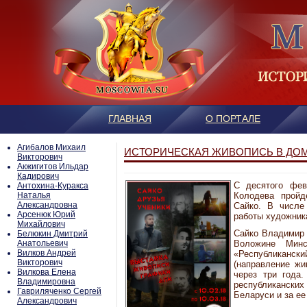
ГЛАВНАЯ
О ПОРТАЛЕ
Агибалов Михаил
ИСТОРИЧЕСКАЯ ЖИВОПИСЬ В ДОМ
Викторович
Акжигитов Ильдар
Кадирович
С десятого фев
Антохина-Куракса
Наталья
Колодева пройд
Александровна
Сайко. В числе
Арсенюк Юрий
работы художника
Михайлович
Сайко Владимир Г
Белюкин Дмитрий
Анатольевич
Воложине Минс
Вилков Андрей
«Республиканск
Викторович
(направление жи
Вилкова Елена
через три года.
Владимировна
республикански
Гавриляченко Сергей
Беларуси и за е
Александрович