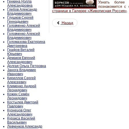
Генкина Нэлла
Узнать более
Александровна
познакомится с
Глебов Александр
странице в Галерее «Живописная Россия»
.
Владимирович
Глушков Сергей
Геннадьевич
Назад
Головченко Алексей
Владимирович
Головченко Алексей
Владимирович
Голомазова Екатерина
Дмитриевна
Графов Виталий
Юрьевич
Демаков Евгений
Александрович
Долгая Ольга Петровна
Занога Владимир
Иванович
Кириллов Сергей
Алексеевич
Клименко Андрей
Леонидович
Кожин Семён
Леонидович
Костылев Дмитрий
Павлович
Кузнецов Олег
Александрович
Куракса Василий
Васильевич
Левченков Александр