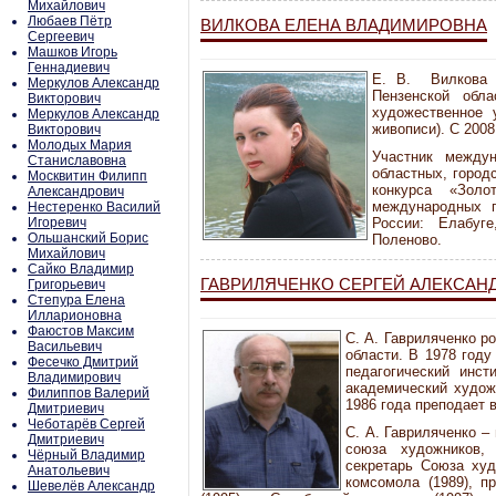
Михайлович
Любаев Пётр
ВИЛКОВА ЕЛЕНА ВЛАДИМИРОВНА
Сергеевич
Машков Игорь
Геннадиевич
Е. В. Вилкова 
Меркулов Александр
Пензенской обл
Викторович
художественное 
Меркулов Александр
живописи). С 2008
Викторович
Молодых Мария
Участник междун
Станиславовна
областных, город
Москвитин Филипп
конкурса «Золо
Александрович
международных п
Нестеренко Василий
Игоревич
России: Елабуге
Ольшанский Борис
Поленово.
Михайлович
Сайко Владимир
ГАВРИЛЯЧЕНКО СЕРГЕЙ АЛЕКСАН
Григорьевич
Степура Елена
Илларионовна
Фаюстов Максим
С. А. Гавриляченко р
Васильевич
области. В 1978 году
Фесечко Дмитрий
педагогический инст
Владимирович
академический худож
Филиппов Валерий
1986 года преподает 
Дмитриевич
Чеботарёв Сергей
С. А. Гавриляченко –
Дмитриевич
союза художников,
Чёрный Владимир
секретарь Союза худ
Анатольевич
комсомола (1989), п
Шевелёв Александр