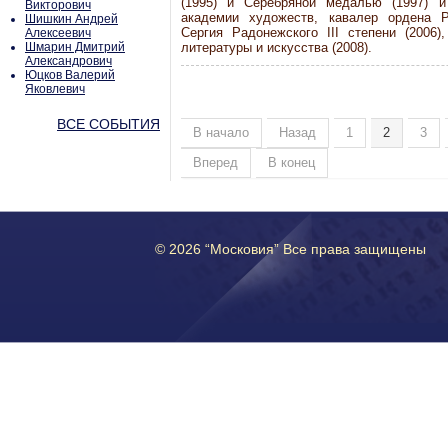
(1995) и Серебряной медалью (1997) и
Викторович
академии художеств, кавалер ордена Р
Шишкин Андрей
Сергия Радонежского III степени (2006
Алексеевич
Шмарин Дмитрий
литературы и искусства (2008).
Александрович
Юцков Валерий
Яковлевич
ВСЕ СОБЫТИЯ
В начало
Назад
1
2
3
Вперед
В конец
© 2026 “Московия” Все права защищены