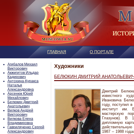
ГЛАВНАЯ
О ПОРТАЛЕ
Агибалов Михаил
Художники
Викторович
Акжигитов Ильдар
БЕЛЮКИН ДМИТРИЙ АНАТОЛЬЕВИ
Кадирович
Антохина-Куракса
Наталья
Александровна
Дмитрий Белюк
Арсенюк Юрий
известного худ
Михайлович
Ивановича Белю
Белюкин Дмитрий
году, поступил 
Анатольевич
институт им. 
Вилков Андрей
мастерскую по
Викторович
Глазунов). В 
Вилкова Елена
дипломную карт
Владимировна
действительную 
Гавриляченко Сергей
Александрович
1987 – 1988 года