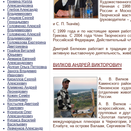
Генкина Нэлла
Художественног
Александровна
Начиная с 1988
Глебов Александр
России и Моско
Владимирович
Творческой мас
Глушков Сергей
(руководители –
Геннадьевич
и С. П. Ткачёв).
Головченко Алексей
Владимирович
С 1999 года и по настоящее время работ
Головченко Алексей
Грекова. С 2004 года Член Творческого 
Владимирович
Российской Федерации, Действительный чл
Голомазова Екатерина
Дмитриевна
Дмитрий Белюкин работает в традиции р
Графов Виталий
активную выставочную деятельность, живёт
Юрьевич
Демаков Евгений
Александрович
ВИЛКОВ АНДРЕЙ ВИКТОРОВИЧ
Долгая Ольга Петровна
Занога Владимир
Иванович
А. В. Вилков 
Кириллов Сергей
Алексеевич
Каменского райо
Клименко Андрей
Пензенское худо
Леонидович
(отделение живо
Кожин Семён
России.
Леонидович
Костылев Дмитрий
А. В. Вилков –
Павлович
всероссийских, 
Кузнецов Олег
групповых и друг
Александрович
«Золотая палитр
Куракса Василий
международных пленэрах в Черногории, И
Васильевич
Елабуге, на острове Валаам, Сергиевом По
Левченков Александр