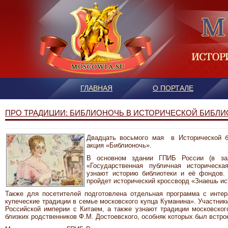
ГЛАВНАЯ
О ПОРТАЛЕ
ПРО ТРАДИЦИИ: БИБЛИОНОЧЬ В ИСТОРИЧЕСКОЙ БИБЛИ
Двадцать восьмого мая в Исторической б
акция «Библионочь».
В основном здании ГПИБ России (в за
«Государственная публичная историческа
узнают историю библиотеки и её фондов.
пройдет исторический кроссворд «Знаешь ис
Также для посетителей подготовлена отдельная программа с интерак
купеческие традиции в семье московского купца Куманина». Участник
Российской империи с Китаем, а также узнают традиции московско
близких родственников Ф.М. Достоевского, особняк которых был встро