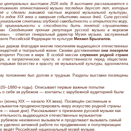
из центральных выставок 2026 года. В выставке рассказывается о
стижениях отечественной музыки последних двухсот лет, которые
её и сделали значимой частью мировой музыкальной культуры,
0-х годов
XIX
века и завершая событиями наших дней.
Сила русской
 уникальном сочетании глубокой самобытности и открытости миру,
ной оригинальности и способности быть понятой слушателями
ан.
Сегодняшняя прочная репутация русской музыки в мировом
мены»,
- отметил генеральный директор Музея музыки, заслуженный
денте Российской Федерации по культуре
Михаил Брызгалов.
ных держав благодаря многим поколениям выдающихся отечественных
концертной и театральной жизни. Своими достижениями
они покоряли
авторитет России в мире. В особой миссии
служения родной стране
а, и патриотических чувств, и ответственности перед обществом.
 открывая богатство и красоту её музыкальной культуры, вдохновляла
ому положению был долгим и трудным. Разделы выставки посвящены
820–1880-е годы). Описывает первые важные попытки
ь о себе за рубежом — контакты с зарубежной аудиторией были
» (конец XIX — начало XX века). Посвящён системным и
зыкантов продемонстрировать миру искусство родной страны.
к — наши дни). Рассказывает о признании русской музыки как
деятельность выдающихся отечественных музыкантов-
а рубежом неизменно вызывали и продолжают вызывать самый
е уделено активной работе по продвижению и популяризации
ю ведёт Российский национальный музей музыки.