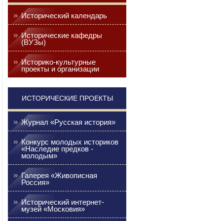
Исторический календарь
Исторические кафедры
(ВУЗы)
Историко-культурные
проекты и организации
ИСТОРИЧЕСКИЕ ПРОЕКТЫ
Журнал «Русская история»
Конкурс молодых историков
«Наследие предков -
молодым»
Галерея «Живописная
Россия»
Исторический интернет-
музей «Московия»