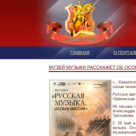
ГЛАВНАЯ
О ПОРТАЛ
МУЗЕЙ МУЗЫКИ РАССКАЖЕТ ОБ ОС
«…Кажется,
своим челов
Русские авт
Чайковским,
Из письма 
Александра
Третьякова
С 29 мая в
музыка. Ос
музыкальном