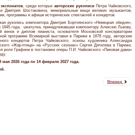
 экспонатов
, среди которых
авторские рукописи
Петра Чайковского,
 и Дмитрия Шостаковича, мемориальные вещи великих музыкантов,
ии, программы и афиши исторических спектаклей и концертов.
кая рукопись композитора Дмитрия Бортнянского «Немецкая обедня»,
е 1845 года, шкатулка, принадлежавшая композитору Алексею Львову,
ый венок и диплом пианиста, основателя Московской консерватории
ной программе Всемирной выставки в Париже в 1878 году, авторские
чного концертов Петра Чайковского, эскизы художника Александра
нского «Жар-птица» на «Русских сезонах» Сергея Дягилева в Париже,
я роли Графини в постановке оперы П.И. Чайковского «Пиковая дама»
оду.
9 мая 2026 года по 14 февраля 2027 года.
ей.
Вперед