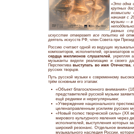
«Это одна 
крупных до
возвысили 
начиная с 2
музыки — в
неподдель
разных стр
искусстве отвергает все попытки её от
деятель искусств РФ, член Совета при Прези
Россию считают одной из ведущих музыкаль
композиторов, исполнителей, организаторов 
сердца миллионов слушателей
, укрепляя 
музыканты видели реализацию и своего дар
Перспектива
выступать во имя Отечества
,
русских творцов.
Путь русской музыки к современному высок
трём основным его этапам:
«Объект благосклонного внимания» (1
представителей русской музыки заявит
ещё редкими и нерегулярными;
«Утверждение национального престижа
целенаправленным усилиям русских му
«Новый полюс творческой силы» (XX ве
мирового культурного явления через 
исполнителей, выступления которых з
широкий резонанс. Отдельное внимани
музыкального наследия России, котору