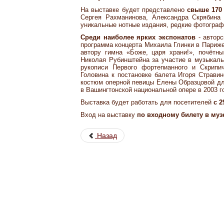
На выставке будет представлено
свыше 170
Сергея Рахманинова, Александра Скрябина
уникальные нотные издания, редкие фотограф
Среди наиболее ярких экспонатов
- авторс
программа концерта Михаила Глинки в Париж
автору гимна «Боже, царя храни!», почётн
Николая Рубинштейна за участие в музыкаль
рукописи Первого фортепианного и Скрипи
Головина к постановке балета Игоря Страви
костюм оперной певицы Елены Образцовой дл
в Вашингтонской национальной опере в 2003 г
Выставка будет работать для посетителей
с 2
Вход на выставку
по входному билету в муз
Назад