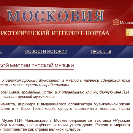
Е
НОВОСТИ ИСТОРИИ
ПРОЕКТЫ
ОБОЙ МИССИИ РУССКОЙ МУЗЫКИ
 я заложил прочный фундамент в Англии и надеюсь сделаться там
еком и много играть и зарабатывать.
оры имели громадный успех, и я оправдываю кличку, данную мне П.И.
 - «агент русской музыки»…»
пианиста, дирижёра и выдающегося организатора музыкальной жизни
 Зилоти к Вере Третьяковой, супруге знаменитого мецената Павла
 Музее П.И. Чайковского в Москве открывается выставка «Русская
обая миссия», посвящённая истории утверждения России в мировом
 пространстве как страны великой культуры.