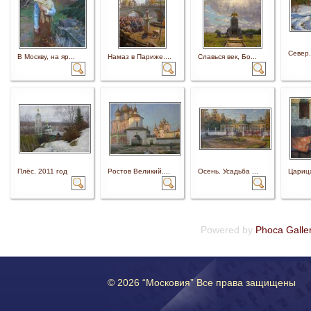
Север.
В Москву, на яр...
Намаз в Париже....
Славься век, Бо...
Плёс. 2011 год
Ростов Великий....
Осень. Усадьба ...
Цариц
Powered by
Phoca Galle
© 2026 “Московия” Все права защищены