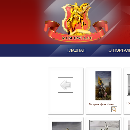
ГЛАВНАЯ
О ПОРТАЛ
Ру
Винрих фон Книп...