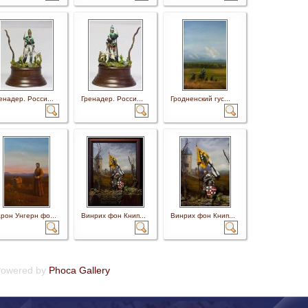
енадер. Росси...
Гренадер. Росси...
Гродненский гус...
рон Унгерн фо...
Винрих фон Книп...
Винрих фон Книп...
owered by
Phoca Gallery