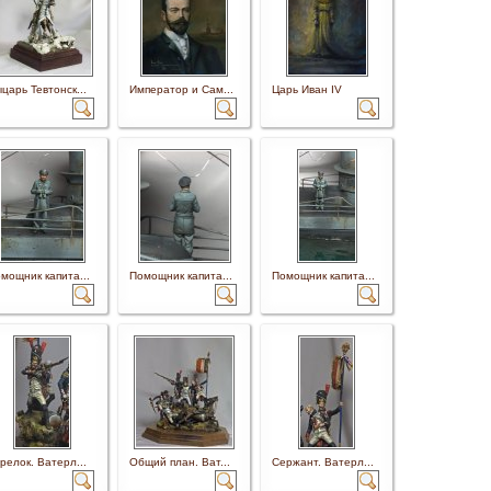
царь Тевтонск...
Император и Сам...
Царь Иван IV
мощник капита...
Помощник капита...
Помощник капита...
релок. Ватерл...
Общий план. Ват...
Сержант. Ватерл...