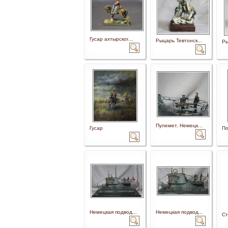
Гусар ахтырског...
Рыцарь Тевтонск...
Ры
Пулемет. Немецк...
Гусар
По
Немецкая подвод...
Немецкая подвод...
Ст