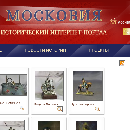
Е
НОВОСТИ ИСТОРИИ
ПРОЕКТЫ
бка. Немецкая...
Гусар ахтырског...
Рыцарь Тевтонск...