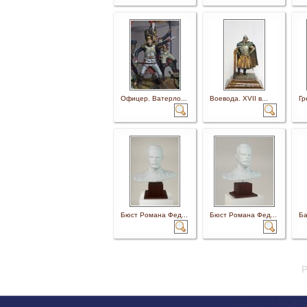
Офицер. Ватерло...
Воевода. XVII в...
Гр
Бюст Романа Фед...
Бюст Романа Фед...
Ба
P