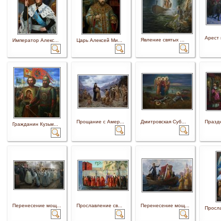
Арест 
Явление святых ...
Император Алекс...
Царь Алексей Ми...
Прощание с Амер...
Дмитровская Суб...
Праздн
Гражданин Кузьм...
Перенесение мощ...
Прославление св...
Перенесение мощ...
Просла