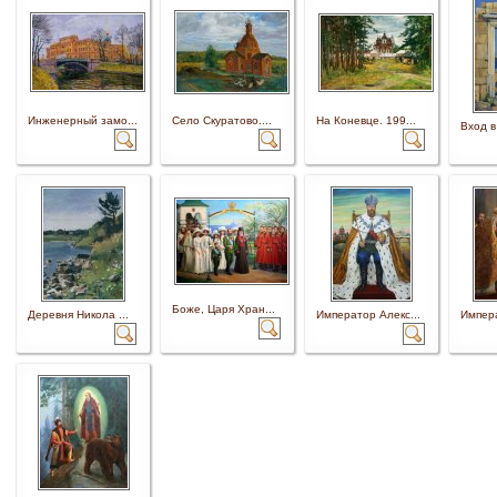
Инженерный замо...
Село Скуратово....
На Коневце. 199...
Вход в
Боже, Царя Хран...
Деревня Никола ...
Император Алекс...
Импера