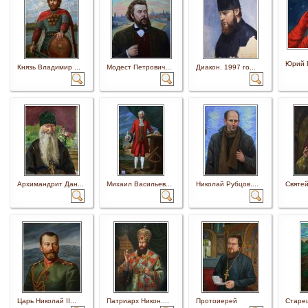
Юрий Г
Князь Владимир ...
Модест Петрович...
Диакон. 1997 го...
Архимандрит Дан...
Михаил Васильев...
Николай Рубцов....
Святей
Царь Николай II...
Патриарх Никон....
Протоиерей
Старец