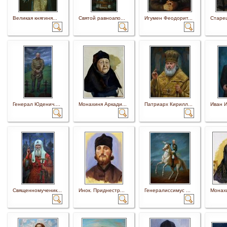
Великая княгиня...
Святой равноапо...
Игумен Феодорит...
Старец
Генерал Юденич....
Монахиня Аркади...
Патриарх Кирилл...
Иван И
Священномученик...
Инок. Приднестр...
Генералиссимус ...
Монахи