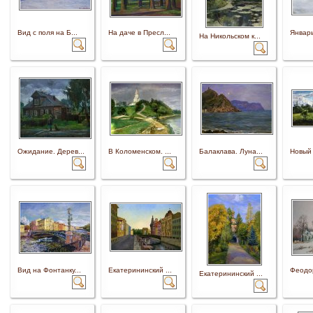
Вид с поля на Б...
На даче в Пресл...
Январь
На Никольском к...
Ожидание. Дерев...
В Коломенском. ...
Балаклава. Луна...
Новый 
Вид на Фонтанку...
Екатерининский ...
Феодор
Екатерининский ...