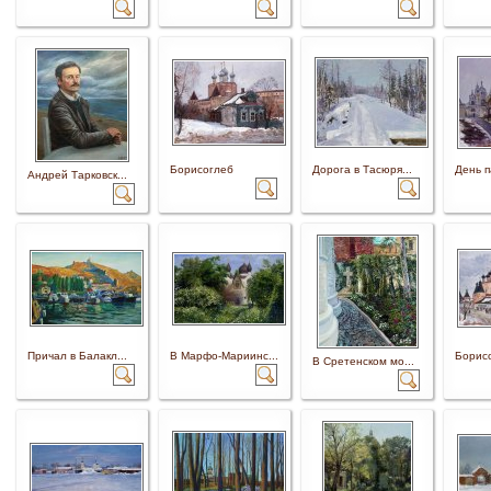
Борисоглеб
Дорога в Тасюря...
День п
Андрей Тарковск...
Причал в Балакл...
В Марфо-Мариинс...
Борисо
В Сретенском мо...