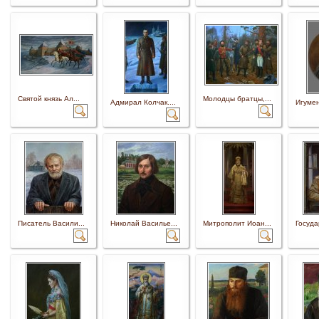
Святой князь Ал...
Молодцы братцы,...
Адмирал Колчак....
Игумен
Писатель Васили...
Николай Василье...
Митрополит Иоан...
Госуда