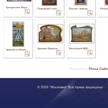
Крещенские Моро...
Покровский собо...
Портрет певицы ...
Рисуем
Церковь Введени...
Экспозиция МДН....
Церковь в Абрам...
Powered by
Phoca Galle
© 2026 “Московия” Все права защищены