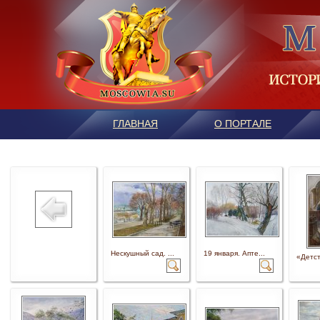
ГЛАВНАЯ
О ПОРТАЛЕ
Нескушный сад. ...
19 января. Апте...
«Детст