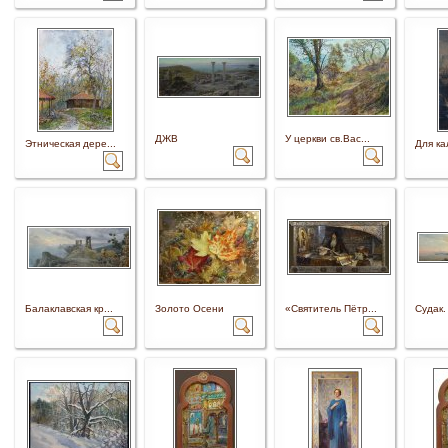
ДЖВ
У церкви св.Вас...
Этническая дере...
Для ка
Балаклавская кр...
Золото Осени
«Святитель Пётр...
Судак.