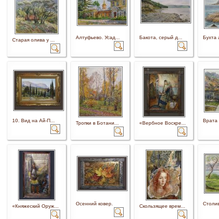
Алтуфьево. Усад...
Бакота, серый д...
Бухта 
Старая олива у ...
10. Вид на Ай-П...
Врата 
Тропки в Ботани...
«Вербное Воскре...
Осенний ковер.
Столив
«Княжеский Оруж...
Скользящее врем...